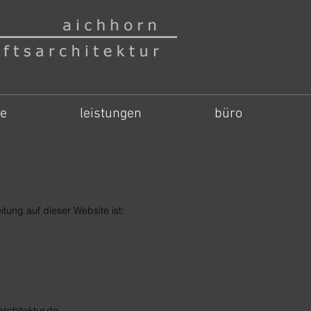
te
leistungen
büro
itung auf dieser Website ist:
architektur.de