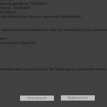
rbeitung gemäß Art. 18 DSGVO
emäß Art. 20 DSGVO
. 21 DSGVO
eine Mitteilung an die oben genannten Kontaktdaten.
er Aufsichtsbehörde
er Datenschutz-Aufsichtsbehörde über die Verarbeitung Ihrer person
yern:
chutzaufsicht (BayLDA)
üsselung
rheitsgründen und zum Schutz der Übertragung vertraulicher Inhalte
zerklärung
Datenschutz
Impressum