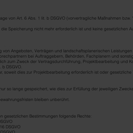
lage von Art. 6 Abs. 1 lit. b DSGVO (vorvertragliche Maßnahmen bzw. V
die Speicherung nicht mehr erforderlich ist und keine gesetzlichen 
en von Angeboten und Aufträgen
 von Angeboten, Verträgen und landschaftsplanerischen Leistungen 
echpartnern bei Auftraggebern, Behörden, Fachplanern und sonstige
eßlich zum Zweck der Vertragsdurchführung, Projektbearbeitung und 
it. b DSGVO.
ur, soweit dies zur Projektbearbeitung erforderlich ist oder gesetzlich
so lange gespeichert, wie dies zur Erfüllung der jeweiligen Zwecke e
bewahrungsfristen bleiben unberührt.
n Personen
n gesetzlichen Bestimmungen folgende Rechte:
 DSGVO
. 16 DSGVO
7 DSGVO