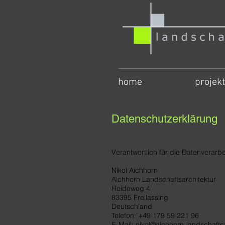
home
projek
Datenschutzerklärung
​1. Verantwortliche Stelle
Verantwortlich für die Datenverarbe
Nikol Aichhorn
Aichhorn Landschaftsarchitektur
Heideweg 4
83395 Freilassing
Deutschland
Telefon: +49 179 59 221 96
E-Mail: nikol@aichhorn-landschafts