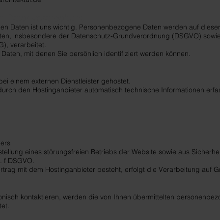
ur Datenverarbeitung
n Daten ist uns wichtig. Personenbezogene Daten werden auf dieser 
ften, insbesondere der Datenschutz-Grundverordnung (DSGVO) sowi
, verarbeitet.
aten, mit denen Sie persönlich identifiziert werden können.
bei einem externen Dienstleister gehostet.
rch den Hostinganbieter automatisch technische Informationen erfas
ers
rstellung eines störungsfreien Betriebs der Website sowie aus Sicherh
it. f DSGVO.
rtrag mit dem Hostinganbieter besteht, erfolgt die Verarbeitung auf
fonisch kontaktieren, werden die von Ihnen übermittelten personenbez
et.