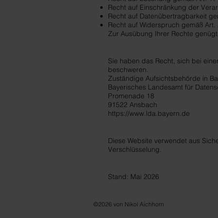
Recht auf Einschränkung der Vera
Recht auf Datenübertragbarkeit g
Recht auf Widerspruch gemäß Art
Zur Ausübung Ihrer Rechte genügt 
8. Beschwerderecht bei d
Sie haben das Recht, sich bei ein
beschweren.
Zuständige Aufsichtsbehörde in Ba
Bayerisches Landesamt für Datens
Promenade 18
91522 Ansbach
https://www.lda.bayern.de
9. SSL- bzw. TLS-Verschl
Diese Website verwendet aus Siche
Verschlüsselung.
10. Stand der Datenschut
Stand: Mai 2026
©2026 von Nikol Aichhorn