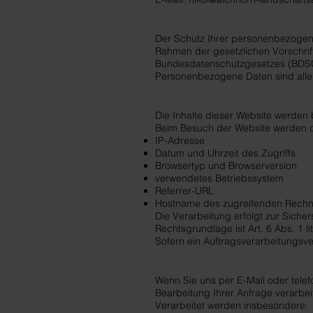
2. Allgemeine Hinweise z
Der Schutz Ihrer personenbezogene
Rahmen der gesetzlichen Vorschri
Bundesdatenschutzgesetzes (BDSG)
Personenbezogene Daten sind alle D
3. Hosting
Die Inhalte dieser Website werden 
Beim Besuch der Website werden du
IP-Adresse
Datum und Uhrzeit des Zugriffs
Browsertyp und Browserversion
verwendetes Betriebssystem
Referrer-URL
Hostname des zugreifenden Rechn
Die Verarbeitung erfolgt zur Siche
Rechtsgrundlage ist Art. 6 Abs. 1 l
Sofern ein Auftragsverarbeitungsve
4. Kontaktaufnahme
Wenn Sie uns per E-Mail oder tele
Bearbeitung Ihrer Anfrage verarbeit
Verarbeitet werden insbesondere: